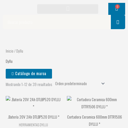
Ir
0
Cart
al
contenido
Search
Inicio
/ Dyllu
Dyllu
Catálogo de marca
Mostrando 1–12 de 39 resultados
.Batería 20V 2Ah DTLBP520 DYLLU *
Cortadora Ceramica 600mm DTTR1506
DYLLU *
HERRAMIENTAS DYLLU