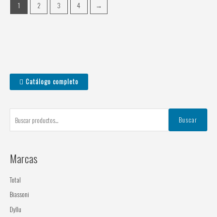
1
2
3
4
→
B
Catálogo completo
u
s
c
Buscar
a
r
Marcas
p
o
Total
r
Biassoni
:
Dyllu