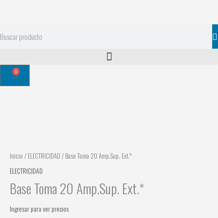
Ir
al
contenido
Search
0
Cart
Inicio
/
ELECTRICIDAD
/ Base Toma 20 Amp.Sup. Ext.*
ELECTRICIDAD
Base Toma 20 Amp.Sup. Ext.*
Ingresar para ver precios