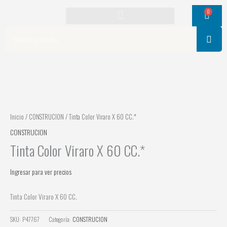
Ir
0
Cart
al
contenido
Search
Inicio
/
CONSTRUCION
/ Tinta Color Viraro X 60 CC.*
CONSTRUCION
Tinta Color Viraro X 60 CC.*
Ingresar para ver precios
Tinta Color Viraro X 60 CC.
SKU:
P47767
Categoría:
CONSTRUCION