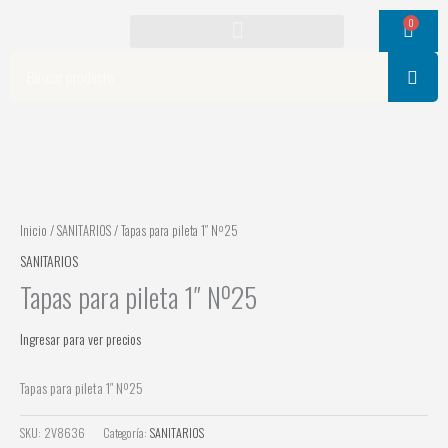
Ir
0
Cart
al
contenido
Search
Inicio
/
SANITARIOS
/ Tapas para pileta 1″ Nº25
SANITARIOS
Tapas para pileta 1″ Nº25
Ingresar para ver precios
Tapas para pileta 1″ Nº25
SKU:
2V8636
Categoría:
SANITARIOS