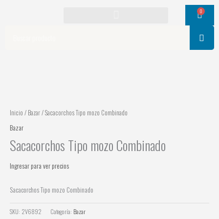
Ir
0
Cart
al
contenido
Search
Inicio
/
Bazar
/ Sacacorchos Tipo mozo Combinado
Bazar
Sacacorchos Tipo mozo Combinado
Ingresar para ver precios
Sacacorchos Tipo mozo Combinado
SKU:
2V6892
Categoría:
Bazar