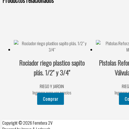
Rociador riego plastico sapito
Pistolas Refo
plás. 1/2″ y 3/4″
Válvul
RIEGO Y JARDIN
RIEG
Ingresar para ver precios
Ingresar 
Comprar
C
Copyright © 2026
Ferretera 2V
Powered by Innovo & Ladoweb