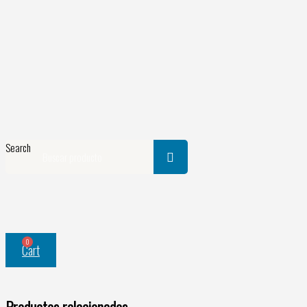
Ir
al
contenido
Search
0
Cart
Productos relacionados