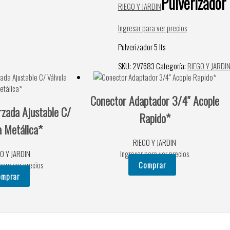
Pulverizador 
RIEGO Y JARDIN
Ingresar para ver precios
Pulverizador 5 lts
SKU:
2V7683
Categoría:
RIEGO Y JARDI
Conector Adaptador 3/4″ Acople
rzada Ajustable C/
Rapido*
a Metálica*
RIEGO Y JARDIN
O Y JARDIN
Ingresar para ver precios
para ver precios
Comprar
omprar