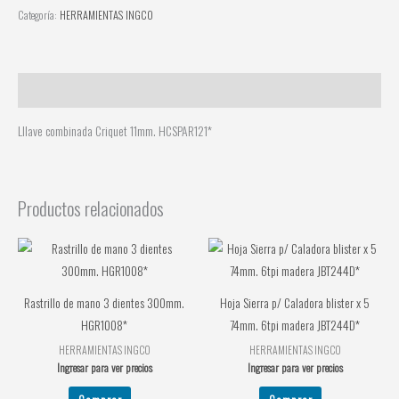
Categoría:
HERRAMIENTAS INGCO
Descripción
Lllave combinada Criquet 11mm. HCSPAR121*
Productos relacionados
Rastrillo de mano 3 dientes 300mm.
Hoja Sierra p/ Caladora blister x 5
HGR1008*
74mm. 6tpi madera JBT244D*
HERRAMIENTAS INGCO
HERRAMIENTAS INGCO
Ingresar para ver precios
Ingresar para ver precios