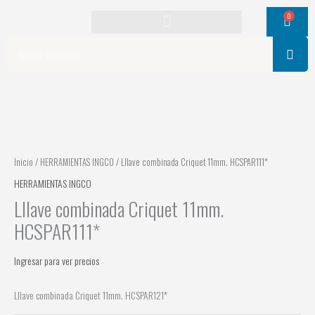
Ir
0
Cart
al
contenido
Search
Inicio
/
HERRAMIENTAS INGCO
/ Lllave combinada Criquet 11mm. HCSPAR111*
HERRAMIENTAS INGCO
Lllave combinada Criquet 11mm.
HCSPAR111*
Ingresar para ver precios
Lllave combinada Criquet 11mm. HCSPAR121*