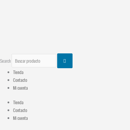
Ir
al
contenido
Search
Tienda
Contacto
Mi cuenta
Tienda
Contacto
Mi cuenta