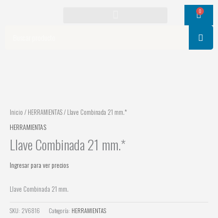
Ir
0
Cart
al
contenido
Search
Inicio
/
HERRAMIENTAS
/ Llave Combinada 21 mm.*
HERRAMIENTAS
Llave Combinada 21 mm.*
Ingresar para ver precios
Llave Combinada 21 mm.
SKU:
2V6816
Categoría:
HERRAMIENTAS