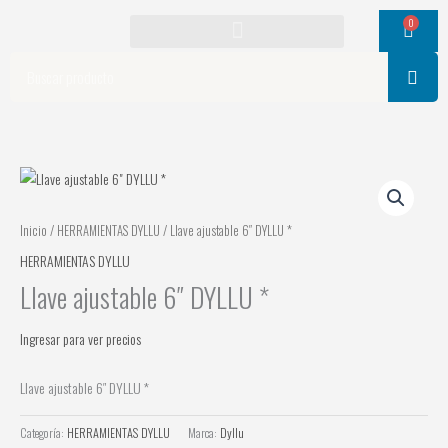
Ir
0
Cart
al
contenido
Search
Inicio
/
HERRAMIENTAS DYLLU
/ Llave ajustable 6″ DYLLU *
HERRAMIENTAS DYLLU
Llave ajustable 6″ DYLLU *
Ingresar para ver precios
Llave ajustable 6″ DYLLU *
Categoría:
HERRAMIENTAS DYLLU
Marca:
Dyllu