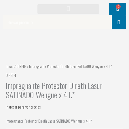
Ir
0
Cart
al
contenido
Search
Inicio
/
DIRETH
/ Impregnante Protector Direth Lasur SATINADO Wengue x 4 l.*
DIRETH
Impregnante Protector Direth Lasur
SATINADO Wengue x 4 l.*
Ingresar para ver precios
Impregnante Protector Direth Lasur SATINADO Wengue x 4 l.*