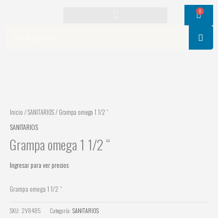
Ir
0
Cart
al
contenido
Search
Inicio
/
SANITARIOS
/ Grampa omega 1 1/2 “
SANITARIOS
Grampa omega 1 1/2 “
Ingresar para ver precios
Grampa omega 1 1/2 “
SKU:
2V8485
Categoría:
SANITARIOS