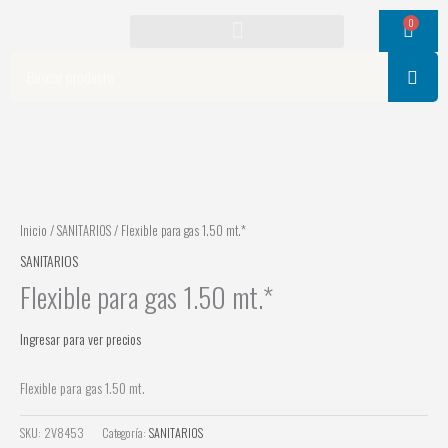
Ir
0
Cart
al
contenido
Search
Inicio
/
SANITARIOS
/ Flexible para gas 1.50 mt.*
SANITARIOS
Flexible para gas 1.50 mt.*
Ingresar para ver precios
Flexible para gas 1.50 mt.
SKU:
2V8453
Categoría:
SANITARIOS