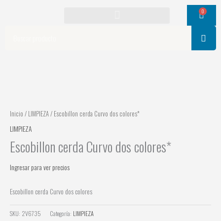
Ir
0
Cart
al
contenido
Search
Inicio
/
LIMPIEZA
/ Escobillon cerda Curvo dos colores*
LIMPIEZA
Escobillon cerda Curvo dos colores*
Ingresar para ver precios
Escobillon cerda Curvo dos colores
SKU:
2V6735
Categoría:
LIMPIEZA