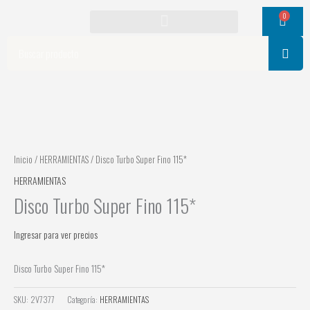
Ir
0
Cart
al
contenido
Search
Inicio
/
HERRAMIENTAS
/ Disco Turbo Super Fino 115*
HERRAMIENTAS
Disco Turbo Super Fino 115*
Ingresar para ver precios
Disco Turbo Super Fino 115*
SKU:
2V7377
Categoría:
HERRAMIENTAS