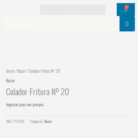
Ir
0
Cart
al
contenido
Search
Inicio
/
Bazar
/ Colador Fritura Nº 20
Bazar
Colador Fritura Nº 20
Ingresar para ver precios
SKU:
P33116
Categoría:
Bazar