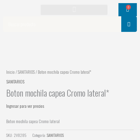
Ir
0
Cart
al
contenido
Search
Inicio
/
SANITARIOS
/ Boton mochila capea Cromo lateral*
SANITARIOS
Boton mochila capea Cromo lateral*
Ingresar para ver precios
Boton mochila capea Cromo lateral
SKU:
2V8285
Categoría:
SANITARIOS