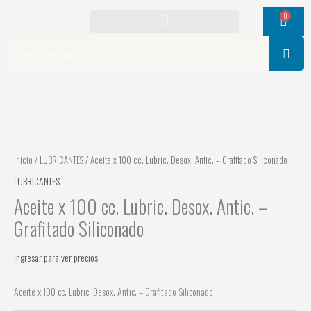
Ir
0
Cart
al
contenido
Search
Inicio
/
LUBRICANTES
/ Aceite x 100 cc. Lubric. Desox. Antic. – Grafitado Siliconado
LUBRICANTES
Aceite x 100 cc. Lubric. Desox. Antic. –
Grafitado Siliconado
Ingresar para ver precios
Aceite x 100 cc. Lubric. Desox. Antic. – Grafitado Siliconado