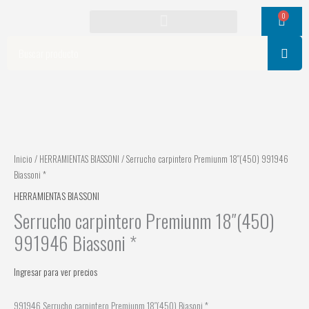
Ir
0
Cart
al
contenido
Search
Inicio
/
HERRAMIENTAS BIASSONI
/ Serrucho carpintero Premiunm 18″(450) 991946
Biassoni *
HERRAMIENTAS BIASSONI
Serrucho carpintero Premiunm 18″(450)
991946 Biassoni *
Ingresar para ver precios
991946 Serrucho carpintero Premiunm 18″(450) Biasoni *